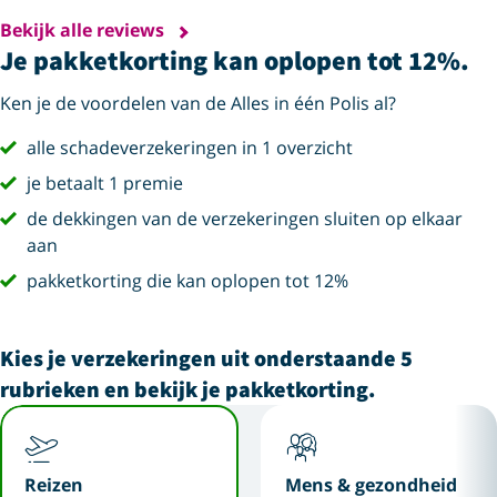
Bekijk alle reviews
Je pakketkorting kan oplopen tot 12%.
Ken je de voordelen van de Alles in één Polis al?
vink
alle schadeverzekeringen in 1 overzicht
vink
je betaalt 1 premie
vink
de dekkingen van de verzekeringen sluiten op elkaar
aan
vink
pakketkorting die kan oplopen tot 12%
Kies je verzekeringen uit onderstaande 5
rubrieken en bekijk je pakketkorting.
Reizen
Mens & gezondheid