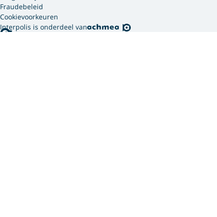
Fraudebeleid
Cookievoorkeuren
Interpolis is onderdeel van
Interpolis gebruikt
cookies.
We gebruiken cookies en soortgelijke technieken om
jouw online gedrag te analyseren en te combineren
met gegevens die we van jou hebben. Zo weten we
welke advertenties werken en kunnen we jou
persoonlijker helpen via onze website, app of sociale
media. Hiermee verwerken we jouw
persoonsgegevens. Om welke persoonsgegevens dit
gaat en hoe we deze verwerken, lees je in ons
privacy
statement
. In ons
cookie statement
vind je meer
informatie over hoe wij en onze
12 partners (PDF)
cookies gebruiken.