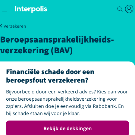
Zakelijk
Beroepsaansprakelijkheidsverzekering
Verzekeren
Beroeps­aansprakelijkheids­
Eerste half jaar
gratis
voor startende ondernemers
verzekering (BAV)
Financiële schade door een
beroepsfout verzekeren?
Bijvoorbeeld door een verkeerd advies? Kies dan voor
onze beroeps­aansprakelijkheids­verzekering voor
zzp'ers. Afsluiten doe je eenvoudig via Rabobank. En
bij schade staan wij voor je klaar.
Bekijk de dekkingen