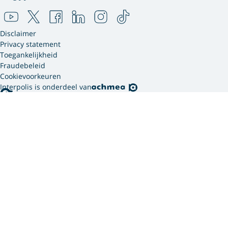
Disclaimer
Privacy statement
Toegankelijkheid
Fraudebeleid
Cookievoorkeuren
Interpolis is onderdeel van
Interpolis gebruikt
cookies.
We gebruiken cookies en soortgelijke technieken om
jouw online gedrag te analyseren en te combineren
met gegevens die we van jou hebben. Zo weten we
welke advertenties werken en kunnen we jou
persoonlijker helpen via onze website, app of sociale
media. Hiermee verwerken we jouw