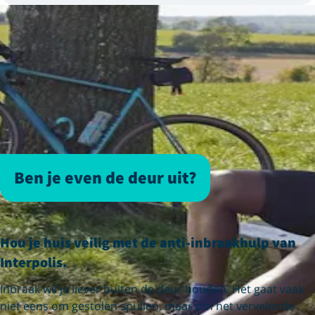
Ben je even de deur uit?
Hou je huis veilig met de anti-inbraakhulp van
Interpolis.
Inbraak wil je liever buiten de deur houden. Het gaat vaak
niet eens om gestolen spullen, maar om het vervelende