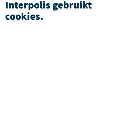
Interpolis gebruikt
cookies.
We gebruiken cookies en soortgelijke technieken om
jouw online gedrag te analyseren en te combineren
met gegevens die we van jou hebben. Zo weten we
welke advertenties werken en kunnen we jou
persoonlijker helpen via onze website, app of sociale
media. Hiermee verwerken we jouw
persoonsgegevens. Om welke persoonsgegevens dit
gaat en hoe we deze verwerken, lees je in ons
privacy
statement
. In ons
cookie statement
vind je meer
informatie over hoe wij en onze
12 partners (PDF)
cookies gebruiken.
Accepteer je cookies?
Dan plaatsen we cookies voor verschillende doelen:
noodzakelijk, website verbeteren, contact & feedback,