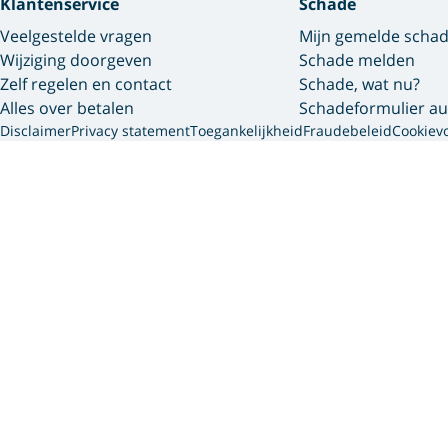
Klantenservice
Schade
Veelgestelde vragen
Mijn gemelde scha
Wijziging doorgeven
Schade melden
Zelf regelen en contact
Schade, wat nu?
Alles over betalen
Schadeformulier au
Disclaimer
Privacy statement
Toegankelijkheid
Fraudebeleid
Cookiev
Interpolis 
We gebruiken cookies en so
gegevens die we van jou he
via onze website, app of 
persoonsgegevens dit gaat 
vind je meer informatie ov
Accepteer je cookies?
Dan plaatsen we cookies vo
persoonlijke website en per