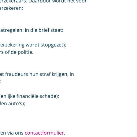
rzekeraars. Daardoor wordt het voor
erzekeren;
tregelen. In die brief staat:
erzekering wordt stopgezet);
 of de politie.
t fraudeurs hun straf krijgen, in
:
ienlijke financiële schade);
len auto’s);
len via ons
contactformulier
.