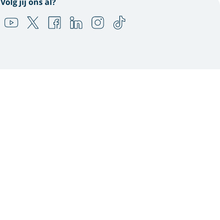
Volg jij ons al?
n en te combineren met
 jou persoonlijker helpen
s. Om welke
. In ons
cookie statement
contact & feedback,
laatsen van alle cookies.