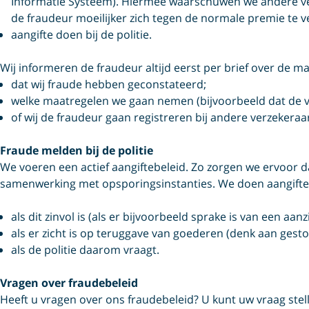
Informatie Systeem). Hiermee waarschuwen we andere ve
de fraudeur moeilijker zich tegen de normale premie te v
aangifte doen bij de politie.
Wij informeren de fraudeur altijd eerst per brief over de maa
dat wij fraude hebben geconstateerd;
welke maatregelen we gaan nemen (bijvoorbeeld dat de v
of wij de fraudeur gaan registreren bij andere verzekeraars
Fraude melden bij de politie
We voeren een actief aangiftebeleid. Zo zorgen we ervoor da
samenwerking met opsporingsinstanties. We doen aangifte
als dit zinvol is (als er bijvoorbeeld sprake is van een aanz
als er zicht is op teruggave van goederen (denk aan gesto
als de politie daarom vraagt.
Vragen over fraudebeleid
Heeft u vragen over ons fraudebeleid? U kunt uw vraag stel