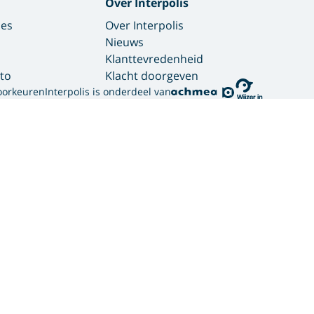
Over Interpolis
des
Over Interpolis
Nieuws
Klanttevredenheid
to
Klacht doorgeven
oorkeuren
Interpolis is onderdeel van
gebruikt cookies.
ortgelijke technieken om jouw online gedrag te analysere
bben. Zo weten we welke advertenties werken en kunnen we
sociale media. Hiermee verwerken we jouw persoonsgegeven
en hoe we deze verwerken, lees je in ons
privacy statement
er hoe wij en onze
12 partners (PDF)
cookies gebruiken.
or verschillende doelen: noodzakelijk, website verbeteren, 
soonlijke advertenties. Je geeft dan toestemming voor het p