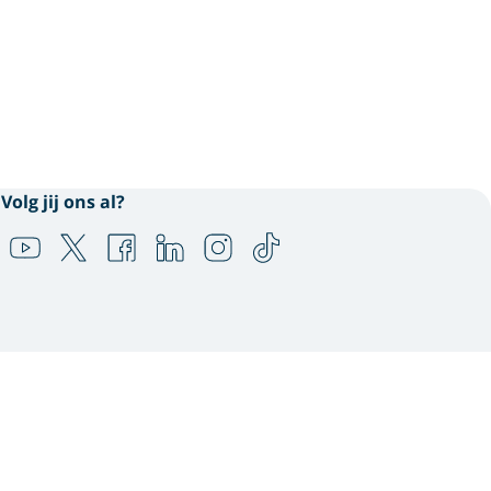
Volg jij ons al?
n en te combineren met