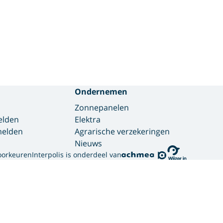
Ondernemen
Zonnepanelen
elden
Elektra
 melden
Agrarische verzekeringen
Nieuws
oorkeuren
Interpolis is onderdeel van
gebruikt cookies.
ortgelijke technieken om jouw online gedrag te analysere