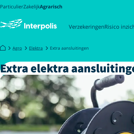
Particulier
Zakelijk
Agrarisch
Verzekeringen
Risico inzic
Agro
Elektra
Extra aansluitingen
Extra elektra aansluitin