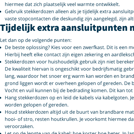
hiermee dat zich plaatselijk veel warmte ontwikkelt.
Gebruik stekkerdozen alleen als je tijdelijk extra aansluitp
vaste stopcontacten die deskundig zijn aangelegd, zijn alti
Tijdelijk extra aansluitpunten 
Let dan op de volgende punten:
De beste oplossing? Kies voor een zwerfkast. Dit is een 
Hierbij heeft elke contact zijn eigen zekering en aardleksc
Stekkerdozen voor huishoudelijk gebruik zijn niet bereke
De kwaliteit hiervan is ongeschikt voor bedrijfsmatig gebru
lang, waardoor het snoer erg warm kan worden en brand 
grond liggen wordt er overheen gelopen of gereden. De 
Vocht en vuil kunnen bij de bedrading komen. Dit kan tot k
Hang stekkerdozen op en leid de kabels via kabelgoten. 
worden gelopen of gereden.
Houd stekkerdozen altijd uit de buurt van brandbare mater
hooi- of stro, resten houtkrullen. Je voorkomt hiermee d
veroorzaken.
Let op de
lengte van de kabel: hoe korter hoe beter. In lan