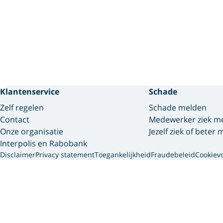
Klantenservice
Schade
Zelf regelen
Schade melden
Contact
Medewerker ziek m
Onze organisatie
Jezelf ziek of beter
Interpolis en Rabobank
Disclaimer
Privacy statement
Toegankelijkheid
Fraudebeleid
Cookiev
Interpolis 
We gebruiken cookies en so