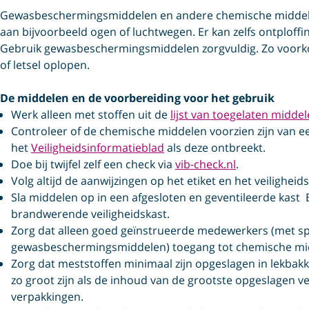
Gewasbeschermingsmiddelen en andere chemische middelen
aan bijvoorbeeld ogen of luchtwegen. Er kan zelfs ontploffi
Gebruik gewasbeschermingsmiddelen zorgvuldig. Zo voor
of letsel oplopen.
De middelen en de voorbereiding voor het gebruik
Werk alleen met stoffen uit de
lijst van toegelaten midde
Controleer of de chemische middelen voorzien zijn van ee
het
Veiligheidsinformatieblad
als deze ontbreekt.
Doe bij twijfel zelf een check via
vib-check.nl
.
Volg altijd de aanwijzingen op het etiket en het veilighei
Sla middelen op in een afgesloten en geventileerde kast 
brandwerende veiligheidskast.
Zorg dat alleen goed geïnstrueerde medewerkers (met spu
gewasbeschermingsmiddelen) toegang tot chemische mi
Zorg dat meststoffen minimaal zijn opgeslagen in lekbak
zo groot zijn als de inhoud van de grootste opgeslagen v
verpakkingen.