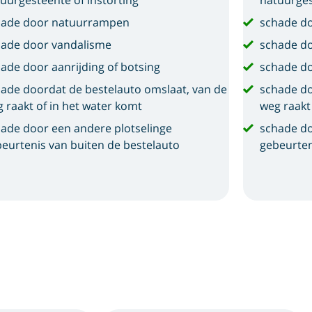
uurgesteente of instorting
natuurges
hade door natuurrampen
schade d
ade door vandalisme
schade d
ade door aanrijding of botsing
schade do
ade doordat de bestelauto omslaat, van de
schade do
 raakt of in het water komt
weg raakt
ade door een andere plotselinge
schade do
eurtenis van buiten de bestelauto
gebeurten