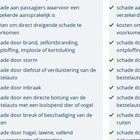
ade aan passagiers waarvoor een
schade aa
zekerde aansprakelijk is
verzekerd
ten om direct dreigende schade te
kosten om
orkomen
voorkom
ade door brand, zelfontbranding,
schade do
ploffing, implosie of kortsluiting
ontploffin
hade door storm
schade d
ade door diefstal of verduistering van de
schade do
telauto
bestelaut
ade door inbraak
schade do
ade door een directe botsing van de
schade do
telauto met een loslopend dier of vogel
bestelaut
ade door breuk of beschadiging van de
schade do
ten
ruiten
ade door hagel, lawine, vallend
schade do