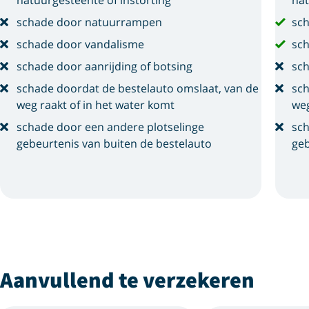
natuurgesteente of instorting
nat
schade door natuurrampen
sc
schade door vandalisme
sch
schade door aanrijding of botsing
sch
schade doordat de bestelauto omslaat, van de
sch
weg raakt of in het water komt
weg
schade door een andere plotselinge
sch
gebeurtenis van buiten de bestelauto
geb
Aanvullend te verzekeren