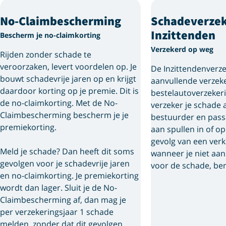
No-Claim­bescherming
Schadeverzek
Inzittenden
Bescherm je no-claimkorting
Verzekerd op weg
Rijden zonder schade te
veroorzaken, levert voordelen op. Je
De Inzittendenverze
bouwt schadevrije jaren op en krijgt
aanvullende verzeke
daardoor korting op je premie. Dit is
bestelautoverzeker
de no-claimkorting. Met de No-
verzeker je schade 
Claimbescherming bescherm je je
bestuurder en pass
premiekorting.
aan spullen in of op
gevolg van een ver
Meld je schade? Dan heeft dit soms
wanneer je niet aan
gevolgen voor je schadevrije jaren
voor de schade, ben
en no-claimkorting. Je premiekorting
wordt dan lager. Sluit je de No-
Claimbescherming af, dan mag je
per verzekeringsjaar 1 schade
melden, zonder dat dit gevolgen