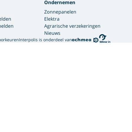
Ondernemen
Zonnepanelen
elden
Elektra
 melden
Agrarische verzekeringen
Nieuws
oorkeuren
Interpolis is onderdeel van
gebruikt cookies.
ortgelijke technieken om jouw online gedrag te analysere
bben. Zo weten we welke advertenties werken en kunnen we
sociale media. Hiermee verwerken we jouw persoonsgegeven
en hoe we deze verwerken, lees je in ons
privacy statement
er hoe wij en onze
12 partners (PDF)
cookies gebruiken.
or verschillende doelen: noodzakelijk, website verbeteren, 
soonlijke advertenties. Je geeft dan toestemming voor het p