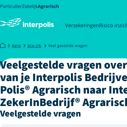
Particulier
Zakelijk
Agrarisch
Verzekeringen
Risico inzic
Agro
bcp zib
Veel gestelde vragen
Veelgestelde vragen ove
van je Interpolis Bedrij
Polis® Agrarisch naar Int
ZekerInBedrijf® Agrarisc
Veelgestelde vragen