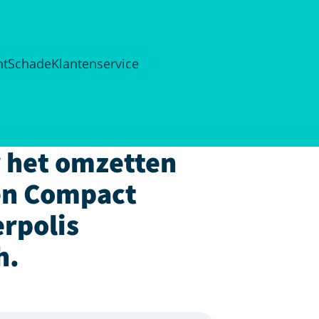
ht
Schade
Klantenservice
r het omzetten
ven Compact
erpolis
h.