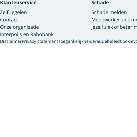
Klantenservice
Schade
Zelf regelen
Schade melden
Contact
Medewerker ziek m
Onze organisatie
Jezelf ziek of beter
Interpolis en Rabobank
Disclaimer
Privacy statement
Toegankelijkheid
Fraudebeleid
Cookiev
Interpolis 
We gebruiken cookies en so
gegevens die we van jou he
via onze website, app of 
persoonsgegevens dit gaat 
vind je meer informatie ov
Accepteer je cookies?
Dan plaatsen we cookies vo
persoonlijke website en per