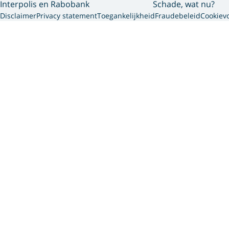
Interpolis en Rabobank
Schade, wat nu?
Disclaimer
Privacy statement
Toegankelijkheid
Fraudebeleid
Cookiev
Interpolis 
We gebruiken cookies en so
gegevens die we van jou he
via onze website, app of 
persoonsgegevens dit gaat 
vind je meer informatie ov
Accepteer je cookies?
Dan plaatsen we cookies vo
persoonlijke website en per
Deze cookies hebben invloe
Weiger je cookies?
Dan plaatsen we alleen noo
feedback. Deze cookies heb