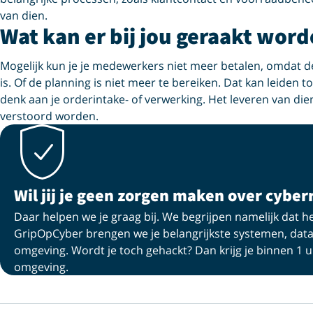
van dien.
Wat kan er bij jou geraakt wor
Mogelijk kun je je medewerkers niet meer betalen, omdat de
is. Of de planning is niet meer te bereiken. Dat kan leiden t
denk aan je orderintake- of verwerking. Het leveren van die
verstoord worden.
Wil jij je geen zorgen maken over cyberr
Daar helpen we je graag bij. We begrijpen namelijk dat h
GripOpCyber brengen we je belangrijkste systemen, data
omgeving. Wordt je toch gehackt? Dan krijg je binnen 1 u
omgeving.