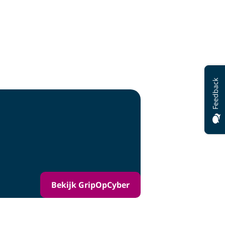
Feedback
Bekijk GripOpCyber