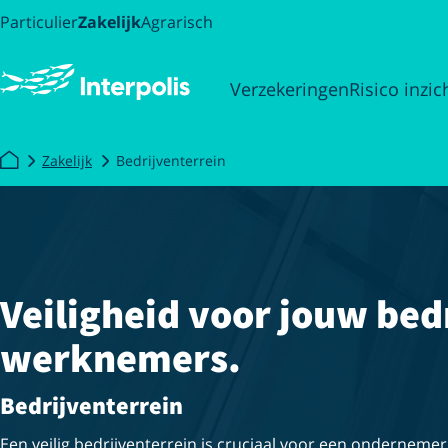
Particulier
Zakelijk
Agrarisch
Verzekeringen
Risico inzic
Zakelijk
Bedrijventerrein
Veiligheid voor jouw bedr
werknemers.
Bedrijventerrein
Een veilig bedrijventerrein is cruciaal voor een ondernemer