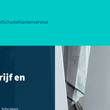
ht
Schade
Klantenservice
ijf en
. Inbraken,