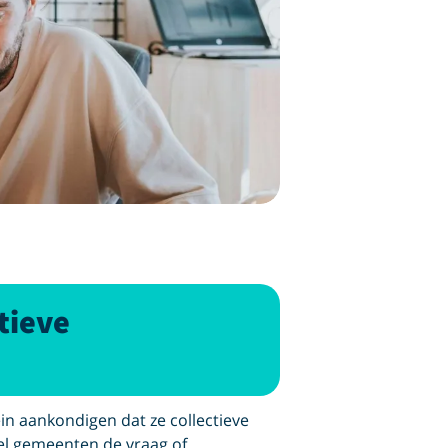
tieve
n aankondigen dat ze collectieve
el gemeenten de vraag of