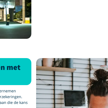
en met
ndernemen
rzekeringen.
 aan die de kans