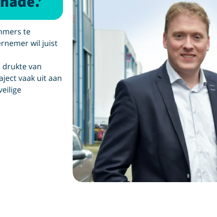
hade.’
immers te
rnemer wil juist
e drukte van
ect vaak uit aan
eilige