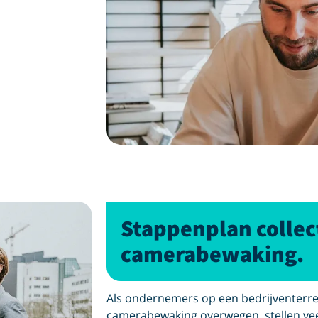
Stappenplan collec
camerabewaking.
Als ondernemers op een bedrijventerrei
camerabewaking overwegen, stellen ve