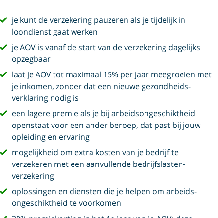
vink
je kunt de verzekering pauzeren als je tijdelijk in
loondienst gaat werken
vink
je AOV is vanaf de start van de verzekering dagelijks
opzegbaar
vink
laat je AOV tot maximaal 15% per jaar meegroeien met
je inkomen, zonder dat een nieuwe gezondheids­
verklaring nodig is
vink
een lagere premie als je bij arbeids­ongeschiktheid
openstaat voor een ander beroep, dat past bij jouw
opleiding en ervaring
vink
mogelijkheid om extra kosten van je bedrijf te
verzekeren met een aanvullende bedrijfs­lasten­
verzekering
vink
oplossingen en diensten die je helpen om arbeids­
ongeschiktheid te voorkomen