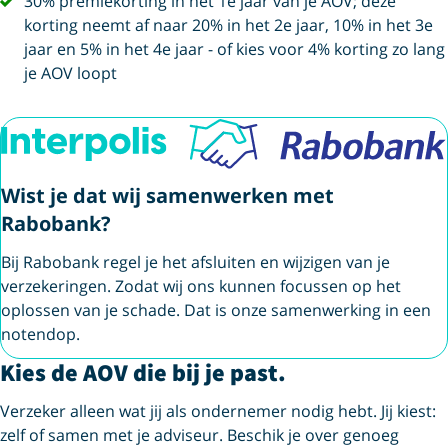
vink
30% premiekorting in het 1e jaar van je AOV; deze
korting neemt af naar 20% in het 2e jaar, 10% in het 3e
jaar en 5% in het 4e jaar - of kies voor 4% korting zo lang
je AOV loopt
Wist je dat wij samenwerken met
Rabobank?
Bij Rabobank regel je het afsluiten en wijzigen van je
verzekeringen. Zodat wij ons kunnen focussen op het
oplossen van je schade. Dat is onze samenwerking in een
notendop.
Kies de AOV die bij je past.
Verzeker alleen wat jij als ondernemer nodig hebt. Jij kiest:
zelf of samen met je adviseur. Beschik je over genoeg