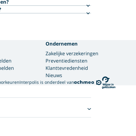
den?
?
Ondernemen
Zakelijke verzekeringen
elden
Preventiediensten
 melden
Klanttevredenheid
Nieuws
oorkeuren
Interpolis is onderdeel van