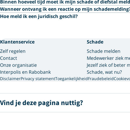
Binnen hoeveel tijd moet ik mijn schade of diefstal mel
Wanneer ontvang ik een reactie op mijn schademelding
Hoe meld ik een juridisch geschil?
Klantenservice
Schade
Zelf regelen
Schade melden
Contact
Medewerker ziek m
Onze organisatie
Jezelf ziek of beter
Interpolis en Rabobank
Schade, wat nu?
Disclaimer
Privacy statement
Toegankelijkheid
Fraudebeleid
Cookiev
Vind je deze pagina nuttig?