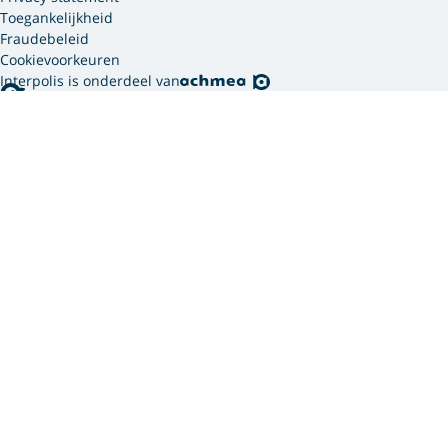
Toegankelijkheid
Fraudebeleid
Cookievoorkeuren
Interpolis is onderdeel van
Interpolis gebruikt
cookies.
We gebruiken cookies en soortgelijke technieken om
jouw online gedrag te analyseren en te combineren
met gegevens die we van jou hebben. Zo weten we
welke advertenties werken en kunnen we jou
persoonlijker helpen via onze website, app of sociale
media. Hiermee verwerken we jouw
persoonsgegevens. Om welke persoonsgegevens dit
gaat en hoe we deze verwerken, lees je in ons
privacy
statement
. In ons
cookie statement
vind je meer
informatie over hoe wij en onze
12 partners (PDF)