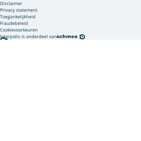
Disclaimer
Privacy statement
Toegankelijkheid
Fraudebeleid
Cookievoorkeuren
Interpolis is onderdeel van
Interpolis gebruikt
cookies.
We gebruiken cookies en soortgelijke technieken om
jouw online gedrag te analyseren en te combineren
met gegevens die we van jou hebben. Zo weten we
welke advertenties werken en kunnen we jou
persoonlijker helpen via onze website, app of sociale
media. Hiermee verwerken we jouw
persoonsgegevens. Om welke persoonsgegevens dit
gaat en hoe we deze verwerken, lees je in ons
privacy