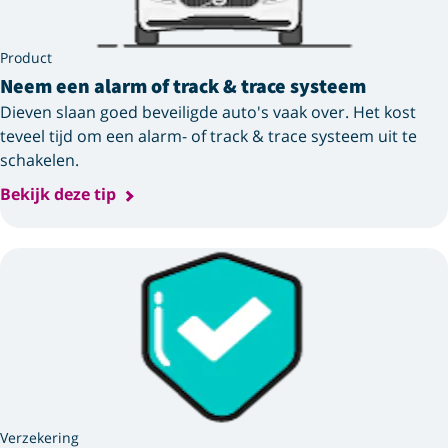
Product
Neem een alarm of track & trace systeem
Dieven slaan goed beveiligde auto's vaak over. Het kost
teveel tijd om een alarm- of track & trace systeem uit te
schakelen.
Bekijk deze tip
Verzekering