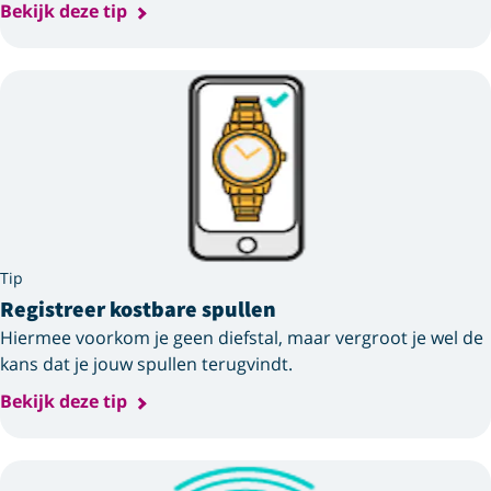
Bekijk deze tip
Tip
Registreer kostbare spullen
Hiermee voorkom je geen diefstal, maar vergroot je wel de
kans dat je jouw spullen terugvindt.
Bekijk deze tip