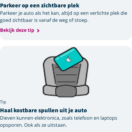
Parkeer op een zichtbare plek
Parkeer je auto als het kan, altijd op een verlichte plek die
goed zichtbaar is vanaf de weg of stoep.
Bekijk deze tip
Tip
Haal kostbare spullen uit je auto
Dieven kunnen elektronica, zoals telefoon en laptops
opsporen. Ook als ze uitstaan.