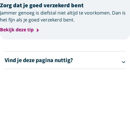
Zorg dat je goed verzekerd bent
Jammer genoeg is diefstal niet altijd te voorkomen. Dan is
het fijn als je goed verzekerd bent.
Bekijk deze tip
Vind je deze pagina nuttig?