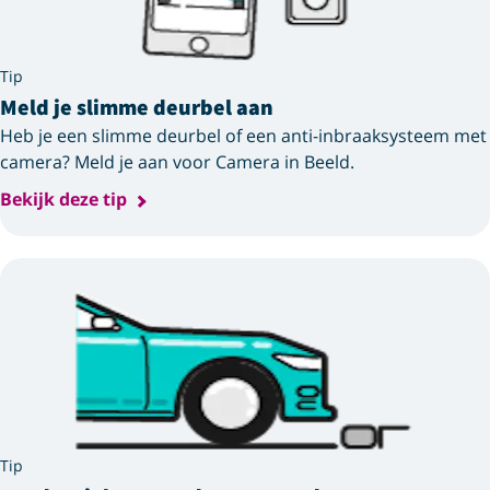
Tip
Meld je slimme deurbel aan
Heb je een slimme deurbel of een anti-inbraaksysteem met
camera? Meld je aan voor Camera in Beeld.
Bekijk deze tip
Tip