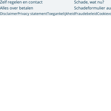
Zelf regelen en contact
Schade, wat nu?
Alles over betalen
Schadeformulier au
Disclaimer
Privacy statement
Toegankelijkheid
Fraudebeleid
Cookiev
Interpolis 
We gebruiken cookies en so
gegevens die we van jou he
via onze website, app of 
persoonsgegevens dit gaat 
vind je meer informatie ov
Accepteer je cookies?
Dan plaatsen we cookies vo
persoonlijke website en per
Deze cookies hebben invloe
Weiger je cookies?
Dan plaatsen we alleen noo