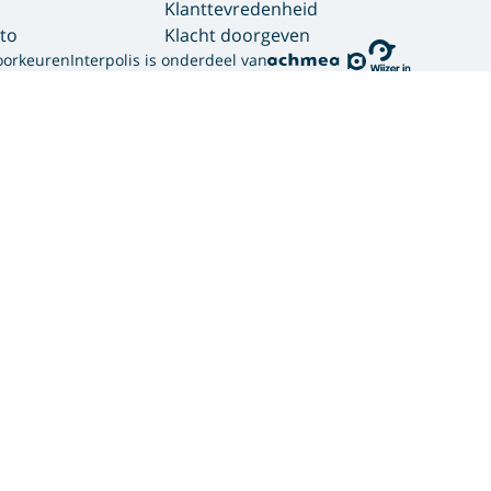
Klanttevredenheid
to
Klacht doorgeven
oorkeuren
Interpolis is onderdeel van
gebruikt cookies.
ortgelijke technieken om jouw online gedrag te analysere
bben. Zo weten we welke advertenties werken en kunnen we
sociale media. Hiermee verwerken we jouw persoonsgegeven
en hoe we deze verwerken, lees je in ons
privacy statement
er hoe wij en onze
12 partners (PDF)
cookies gebruiken.
or verschillende doelen: noodzakelijk, website verbeteren, 
soonlijke advertenties. Je geeft dan toestemming voor het p
d op jouw privacy.
dzakelijke cookies, cookies voor het verbeteren van de web