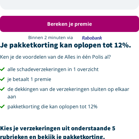
Bereken je premie
Binnen 2 minuten via
Je pakketkorting kan oplopen tot 12%.
Ken je de voordelen van de Alles in één Polis al?
vink
alle schadeverzekeringen in 1 overzicht
vink
je betaalt 1 premie
vink
de dekkingen van de verzekeringen sluiten op elkaar
aan
vink
pakketkorting die kan oplopen tot 12%
Kies je verzekeringen uit onderstaande 5
rubrieken en bekijk je pakketkorting.