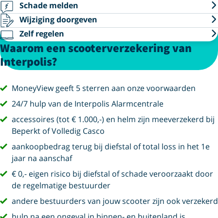
Schade melden
Wijziging doorgeven
Zelf regelen
Waarom een scooterverzekering van
Interpolis?
vink
MoneyView geeft 5 sterren aan onze voorwaarden
vink
24/7 hulp van de Interpolis Alarmcentrale
vink
accessoires (tot € 1.000,-) en helm zijn meeverzekerd bij
Beperkt of Volledig Casco
vink
aankoopbedrag terug bij diefstal of total loss in het 1e
jaar na aanschaf
vink
€ 0,- eigen risico bij diefstal of schade veroorzaakt door
de regelmatige bestuurder
vink
andere bestuurders van jouw scooter zijn ook verzekerd
vink
hulp na een ongeval in binnen- en buitenland is