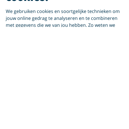
We gebruiken cookies en soortgelijke technieken om
jouw online gedrag te analyseren en te combineren
met gegevens die we van jou hebben. Zo weten we
welke advertenties werken en kunnen we jou
persoonlijker helpen via onze website, app of sociale
media. Hiermee verwerken we jouw
persoonsgegevens. Om welke persoonsgegevens dit
gaat en hoe we deze verwerken, lees je in ons
privacy
statement
. In ons
cookie statement
vind je meer
informatie over hoe wij en onze
12 partners (PDF)
cookies gebruiken.
Accepteer je cookies?
Dan plaatsen we cookies voor verschillende doelen:
noodzakelijk, website verbeteren, contact & feedback,
persoonlijke website en persoonlijke advertenties. Je
geeft dan toestemming voor het plaatsen van alle
cookies. Deze cookies hebben invloed op jouw