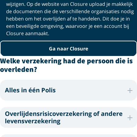
wijzigen. Op de website van Closure upload je makkelijk
de documenten die de verschillende organisaties nodig
hebben om het overlijden af te handelen. Dit doe je in
een beveiligde omgeving, waarvoor je een account bij
Closure aanmaakt.
Ga naar Closure
Welke verzekering had de persoon die is
overleden?
Alles in één Polis
De Rabobank neemt samen met jou het
verzekeringspakket door. De verzekeringen worden
Overlijdensrisicoverzekering of andere
stopgezet of aangepast naar de nieuwe situatie. Is de
levensverzekering
verzekeringnemer overleden en staat de partner op
Rabobank of een andere tussenpersoon stuurt de
dezelfde polis? Dan kan Rabobank de