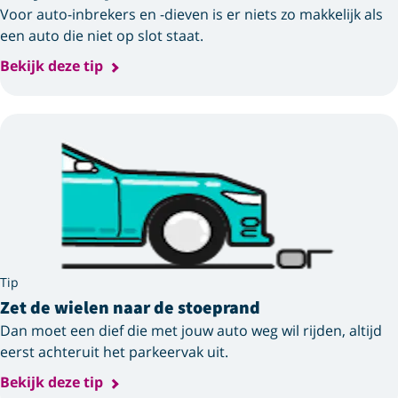
Voor auto-inbrekers en -dieven is er niets zo makkelijk als
een auto die niet op slot staat.
Bekijk deze tip
Tip
Zet de wielen naar de stoeprand
Dan moet een dief die met jouw auto weg wil rijden, altijd
eerst achteruit het parkeervak uit.
Bekijk deze tip