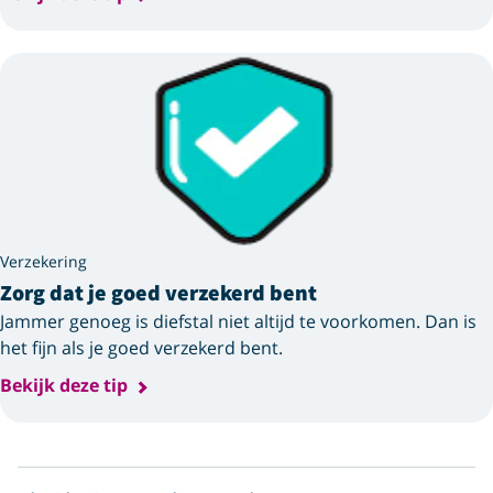
Verzekering
Zorg dat je goed verzekerd bent
Jammer genoeg is diefstal niet altijd te voorkomen. Dan is
het fijn als je goed verzekerd bent.
Bekijk deze tip