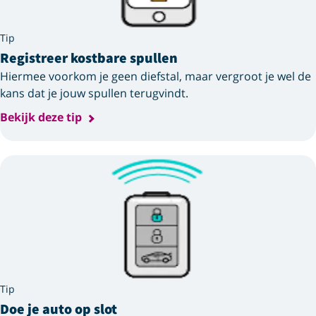
Tip
Registreer kostbare spullen
Hiermee voorkom je geen diefstal, maar vergroot je wel de
kans dat je jouw spullen terugvindt.
Bekijk deze tip
Tip
Doe je auto op slot