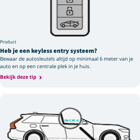
Product
Heb je een keyless entry systeem?
Bewaar de autosleutels altijd op minimaal 6 meter van je
auto en op een centrale plek in je huis.
Bekijk deze tip