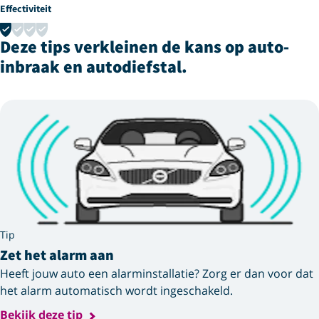
Effectiviteit
1 van 4
Deze tips verkleinen de kans op auto-
inbraak en autodiefstal.
Er zijn nieuwe resultaten beschikbaar.
Tip
Zet het alarm aan
Heeft jouw auto een alarminstallatie? Zorg er dan voor dat
het alarm automatisch wordt ingeschakeld.
Bekijk deze tip