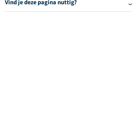
Vind je deze pagina nuttig?