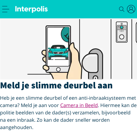
Meld je slimme deurbel aan
Heb je een slimme deurbel of een anti-inbraaksysteem met
camera? Meld je aan voor
Camera in Beeld
. Hiermee kan de
politie beelden van de dader(s) verzamelen, bijvoorbeeld
na een inbraak. Zo kan de dader sneller worden
aangehouden.