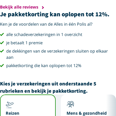
Bekijk alle reviews
Je pakketkorting kan oplopen tot 12%.
Ken je de voordelen van de Alles in één Polis al?
vink
alle schadeverzekeringen in 1 overzicht
vink
je betaalt 1 premie
vink
de dekkingen van de verzekeringen sluiten op elkaar
aan
vink
pakketkorting die kan oplopen tot 12%
Kies je verzekeringen uit onderstaande 5
rubrieken en bekijk je pakketkorting.
Reizen
Mens & gezondheid