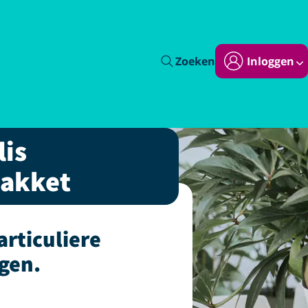
Zoeken
Inloggen
lis
pakket
articuliere
gen.