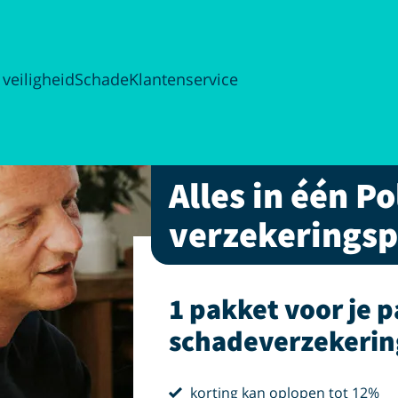
 veiligheid
Schade
Klantenservice
Alles in één Po
verzekerings
1 pakket voor je p
schadeverzekerin
vink
korting kan oplopen tot 12%