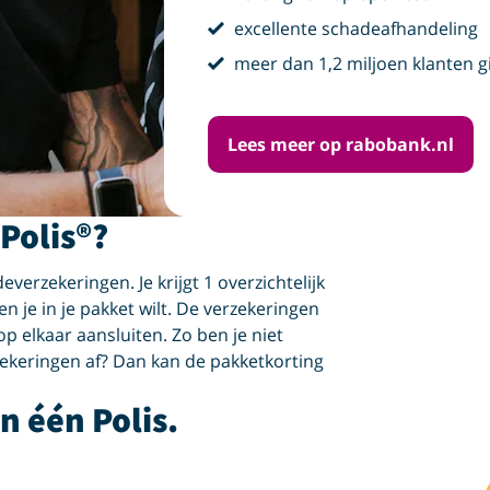
vink
excellente schadeafhandeling
vink
meer dan 1,2 miljoen klanten g
Lees meer op rabobank.nl
 Polis®?
everzekeringen. Je krijgt 1 overzichtelijk
en je in je pakket wilt. De verzekeringen
p elkaar aansluiten. Zo ben je niet
rzekeringen af? Dan kan de pakketkorting
n één Polis.