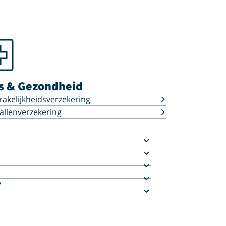
s & Gezondheid
akelijkheidsverzekering
llenverzekering
?