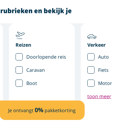
rubrieken en bekijk je
Reizen
Verkeer
Doorlopende reis
Auto
Caravan
Fiets
Boot
Motor
toon meer
0
%
Je ontvangt
pakketkorting