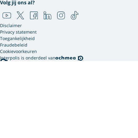
Volg jij ons al?
Disclaimer
Privacy statement
Toegankelijkheid
Fraudebeleid
Cookievoorkeuren
Interpolis is onderdeel van
Interpolis gebruikt
cookies.
We gebruiken cookies en soortgelijke technieken om
jouw online gedrag te analyseren en te combineren
met gegevens die we van jou hebben. Zo weten we
welke advertenties werken en kunnen we jou
persoonlijker helpen via onze website, app of sociale