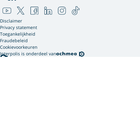
Disclaimer
Privacy statement
Toegankelijkheid
Fraudebeleid
Cookievoorkeuren
Interpolis is onderdeel van
Interpolis gebruikt
cookies.
We gebruiken cookies en soortgelijke technieken om
jouw online gedrag te analyseren en te combineren
met gegevens die we van jou hebben. Zo weten we
welke advertenties werken en kunnen we jou
persoonlijker helpen via onze website, app of sociale
media. Hiermee verwerken we jouw