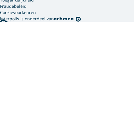
Fraudebeleid
Cookievoorkeuren
Interpolis is onderdeel van
Interpolis gebruikt
cookies.
We gebruiken cookies en soortgelijke technieken om
jouw online gedrag te analyseren en te combineren
met gegevens die we van jou hebben. Zo weten we
welke advertenties werken en kunnen we jou
persoonlijker helpen via onze website, app of sociale
media. Hiermee verwerken we jouw
persoonsgegevens. Om welke persoonsgegevens dit
gaat en hoe we deze verwerken, lees je in ons
privacy
statement
. In ons
cookie statement
vind je meer
informatie over hoe wij en onze
12 partners (PDF)