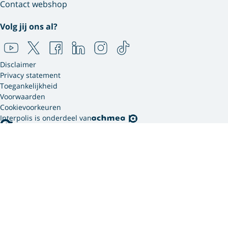
Contact webshop
Volg jij ons al?
Disclaimer
Privacy statement
Toegankelijkheid
Voorwaarden
Cookievoorkeuren
Interpolis is onderdeel van
Interpolis gebruikt
cookies.
We gebruiken cookies en soortgelijke technieken om
jouw online gedrag te analyseren en te combineren
met gegevens die we van jou hebben. Zo weten we