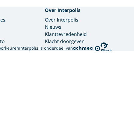
Over Interpolis
des
Over Interpolis
Nieuws
Klanttevredenheid
to
Klacht doorgeven
oorkeuren
Interpolis is onderdeel van
gebruikt cookies.
ortgelijke technieken om jouw online gedrag te analysere
bben. Zo weten we welke advertenties werken en kunnen we
sociale media. Hiermee verwerken we jouw persoonsgegeven
en hoe we deze verwerken, lees je in ons
privacy statement
er hoe wij en onze
12 partners (PDF)
cookies gebruiken.
or verschillende doelen: noodzakelijk, website verbeteren, 