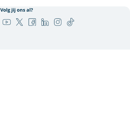
Volg jij ons al?
n en te combineren met
 jou persoonlijker helpen
s. Om welke
. In ons
cookie statement
contact & feedback,