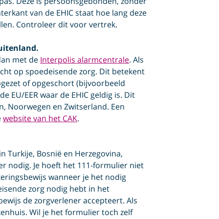
rgpas. Deze is persoonsgebonden, zonder
hterkant van de EHIC staat hoe lang deze
llen. Controleer dit voor vertrek.
buitenland.
 dan met de
Interpolis alarmcentrale
. Als
echt op spoedeisende zorg. Dit betekent
opgezet of opgeschort (bijvoorbeeld
 de EU/EER waar de EHIC geldig is. Dit
ein, Noorwegen en Zwitserland. Een
e
website van het CAK
.
n Turkije, Bosnië en Herzegovina,
 nodig. Je hoeft het 111-formulier niet
keringsbewijs wanneer je het nodig
eisende zorg nodig hebt in het
bewijs de zorgverlener accepteert. Als
kenhuis. Wil je het formulier toch zelf