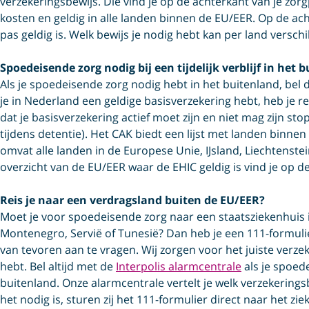
verzekeringsbewijs. Die vind je op de achterkant van je zo
kosten en geldig in alle landen binnen de EU/EER. Op de ac
pas geldig is. Welk bewijs je nodig hebt kan per land verschi
Spoedeisende zorg nodig bij een tijdelijk verblijf in het 
Als je spoedeisende zorg nodig hebt in het buitenland, bel
je in Nederland een geldige basisverzekering hebt, heb je r
dat je basisverzekering actief moet zijn en niet mag zijn st
tijdens detentie). Het CAK biedt een lijst met landen binnen
omvat alle landen in de Europese Unie, IJsland, Liechtenst
overzicht van de EU/EER waar de EHIC geldig is vind je op d
Reis je naar een verdragsland buiten de EU/EER?
Moet je voor spoedeisende zorg naar een staatsziekenhuis i
Montenegro, Servië of Tunesië? Dan heb je een 111-formulier
van tevoren aan te vragen. Wij zorgen voor het juiste verze
hebt. Bel altijd met de
Interpolis alarmcentrale
als je spoed
buitenland. Onze alarmcentrale vertelt je welk verzekerings
het nodig is, sturen zij het 111-formulier direct naar het zie