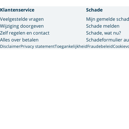
Klantenservice
Schade
Veelgestelde vragen
Mijn gemelde scha
Wijziging doorgeven
Schade melden
Zelf regelen en contact
Schade, wat nu?
Alles over betalen
Schadeformulier au
Disclaimer
Privacy statement
Toegankelijkheid
Fraudebeleid
Cookiev
Interpolis 
We gebruiken cookies en so
gegevens die we van jou he
via onze website, app of 
persoonsgegevens dit gaat 
vind je meer informatie ov
Accepteer je cookies?
Dan plaatsen we cookies vo