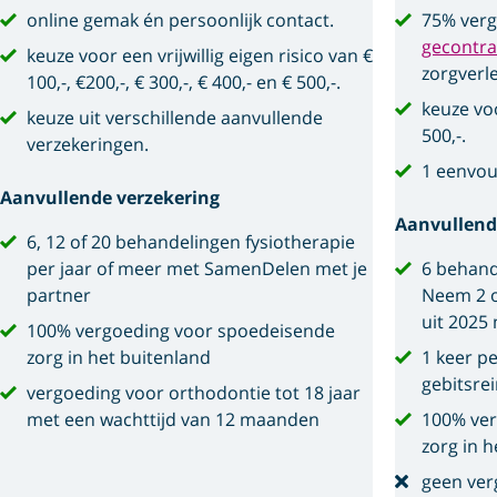
online gemak én persoonlijk contact.
75% verg
gecontra
keuze voor een vrijwillig eigen risico van €
zorgverl
100,-, €200,-, € 300,-, € 400,- en € 500,-.
keuze voo
keuze uit verschillende aanvullende
500,-.
verzekeringen.
1 eenvou
Aanvullende verzekering
Aanvullend
6, 12 of 20 behandelingen fysiotherapie
per jaar of meer met SamenDelen met je
6 behand
partner
Neem 2 o
uit 2025
100% vergoeding voor spoedeisende
zorg in het buitenland
1 keer p
gebitsre
vergoeding voor orthodontie tot 18 jaar
met een wachttijd van 12 maanden
100% ver
zorg in h
geen ver