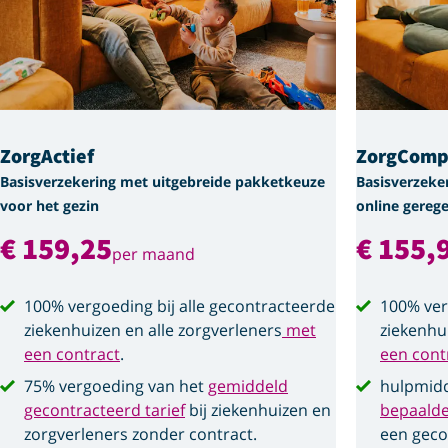
ZorgActief
ZorgComp
Basisverzekering met uitgebreide pakketkeuze
Basisverzeke
voor het gezin
online gerege
€ 159,25
€ 155,
per maand
100% vergoeding bij alle gecontracteerde
100% ver
ziekenhuizen en alle zorgverleners
met
ziekenhu
een contract
.
een cont
75% vergoeding van het
gemiddeld
hulpmidd
gecontracteerd tarief
bij ziekenhuizen en
bepaald
zorgverleners zonder contract.
een geco