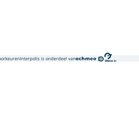
oorkeuren
Interpolis is onderdeel van
gebruikt cookies.
ortgelijke technieken om jouw online gedrag te analysere
bben. Zo weten we welke advertenties werken en kunnen we
sociale media. Hiermee verwerken we jouw persoonsgegeven
en hoe we deze verwerken, lees je in ons
privacy statement
er hoe wij en onze
12 partners (PDF)
cookies gebruiken.