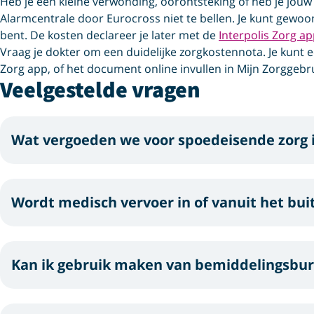
Heb je een kleine verwonding, oorontsteking of heb je jouw e
Alarmcentrale door Eurocross niet te bellen. Je kunt gewoon
bent. De kosten declareer je later met de
Interpolis Zorg a
Vraag je dokter om een duidelijke zorgkostennota. Je kunt e
Zorg app, of het document online invullen in Mijn Zorggebru
Veelgestelde vragen
Wat vergoeden we voor spoedeisende zorg i
Wat we vergoeden uit de basisverzekering of aanvullende 
vergoedingenpagina
.
Wordt medisch vervoer in of vanuit het bu
De kosten van medische zorg in het buitenland
Als je vanuit een zorginstelling wordt gerepatrieerd naar
In de meeste gevallen krijg je een vergoeding tot 100% va
ziekenvervoer om medische redenen verantwoord is word
voor medische zorg kunnen in het buitenland sterk afwijke
Kan ik gebruik maken van bemiddelingsbur
basisverzekering vergoed. Er moet sprake zijn van (ver
Europa liggen de kosten soms lager. In de Verenigde State
duur als in Nederland.
Maak nooit gebruik van een buitenlands bemiddelingsbure
Als je een aanvullende verzekering hebt vergoeden wij med
Als je alleen een basisverzekering hebt afgesloten, krijg 