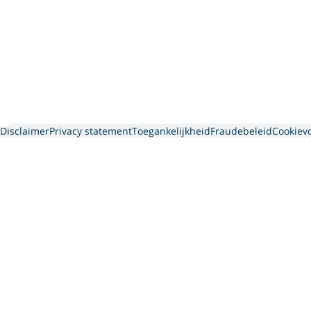
Disclaimer
Privacy statement
Toegankelijkheid
Fraudebeleid
Cookiev
Interpolis 
We gebruiken cookies en so
gegevens die we van jou he
via onze website, app of 
persoonsgegevens dit gaat 
vind je meer informatie ov
Accepteer je cookies?