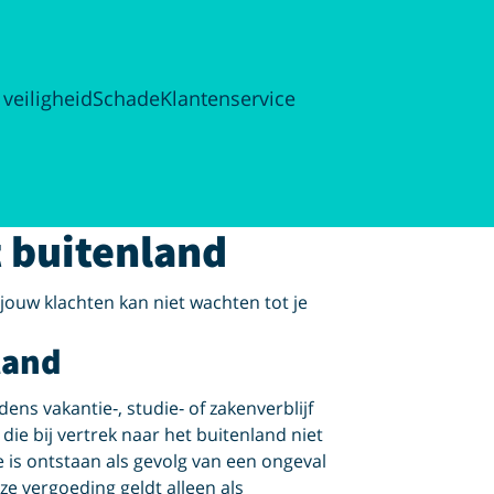
 veiligheid
Schade
Klantenservice
t buitenland
jouw klachten kan niet wachten tot je
nland
ens vakantie‑, studie‑ of zakenverblijf
ie bij vertrek naar het buitenland niet
 is ontstaan als gevolg van een ongeval
eze vergoeding geldt alleen als