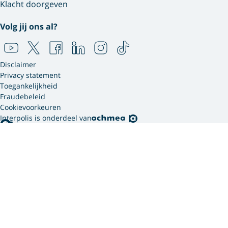
Klacht doorgeven
Volg jij ons al?
Disclaimer
Privacy statement
Toegankelijkheid
Fraudebeleid
Cookievoorkeuren
Interpolis is onderdeel van
Interpolis gebruikt
cookies.
We gebruiken cookies en soortgelijke technieken om
jouw online gedrag te analyseren en te combineren
met gegevens die we van jou hebben. Zo weten we