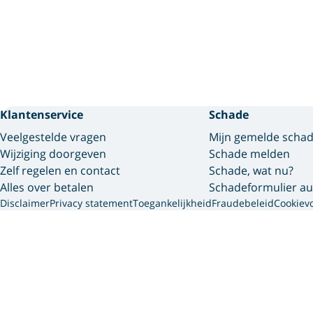
Klantenservice
Schade
Veelgestelde vragen
Mijn gemelde scha
Wijziging doorgeven
Schade melden
Zelf regelen en contact
Schade, wat nu?
Alles over betalen
Schadeformulier au
Disclaimer
Privacy statement
Toegankelijkheid
Fraudebeleid
Cookiev
Interpolis 
We gebruiken cookies en so
gegevens die we van jou he