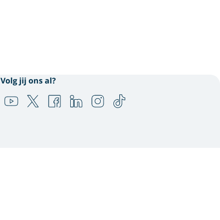
Volg jij ons al?
n en te combineren met
 jou persoonlijker helpen