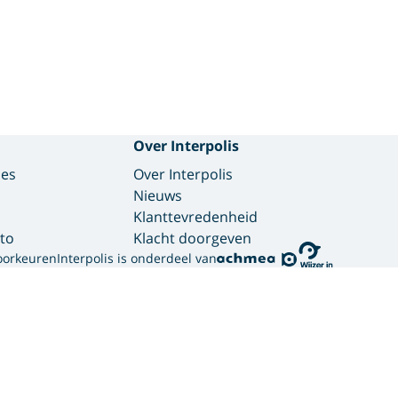
Over Interpolis
des
Over Interpolis
Nieuws
Klanttevredenheid
to
Klacht doorgeven
oorkeuren
Interpolis is onderdeel van
gebruikt cookies.
ortgelijke technieken om jouw online gedrag te analysere
bben. Zo weten we welke advertenties werken en kunnen we