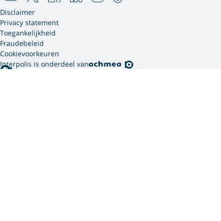
Disclaimer
Privacy statement
Toegankelijkheid
Fraudebeleid
Cookievoorkeuren
Interpolis is onderdeel van
Interpolis gebruikt
cookies.
We gebruiken cookies en soortgelijke technieken om
jouw online gedrag te analyseren en te combineren
met gegevens die we van jou hebben. Zo weten we
welke advertenties werken en kunnen we jou
persoonlijker helpen via onze website, app of sociale
media. Hiermee verwerken we jouw
persoonsgegevens. Om welke persoonsgegevens dit
gaat en hoe we deze verwerken, lees je in ons
privacy