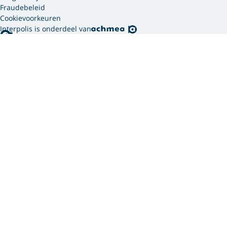
Fraudebeleid
Cookievoorkeuren
Interpolis is onderdeel van
Interpolis gebruikt
cookies.
We gebruiken cookies en soortgelijke technieken om
jouw online gedrag te analyseren en te combineren
met gegevens die we van jou hebben. Zo weten we
welke advertenties werken en kunnen we jou
persoonlijker helpen via onze website, app of sociale
media. Hiermee verwerken we jouw
persoonsgegevens. Om welke persoonsgegevens dit
gaat en hoe we deze verwerken, lees je in ons
privacy
statement
. In ons
cookie statement
vind je meer
informatie over hoe wij en onze
12 partners (PDF)
cookies gebruiken.