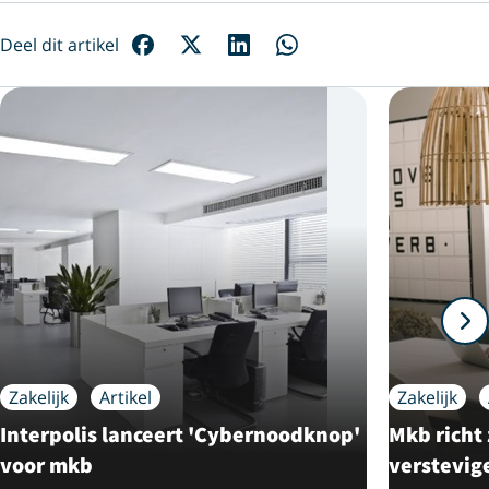
Deel dit artikel
Zakelijk
Artikel
Zakelijk
Interpolis lanceert 'Cybernoodknop'
Mkb richt
voor mkb
verstevi