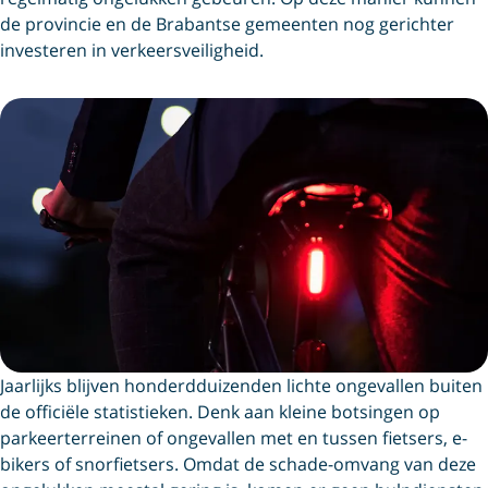
de provincie en de Brabantse gemeenten nog gerichter
investeren in verkeersveiligheid.
Jaarlijks blijven honderdduizenden lichte ongevallen buiten
de officiële statistieken. Denk aan kleine botsingen op
parkeerterreinen of ongevallen met en tussen fietsers, e-
bikers of snorfietsers. Omdat de schade-omvang van deze