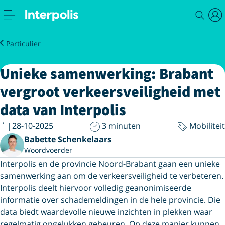
Nieuws
Brabant vergroot verkeersveiligheid met data van Interpolis
Particulier
Unieke samenwerking: Brabant
vergroot verkeersveiligheid met
data van Interpolis
28-10-2025
3 minuten
Mobiliteit
Babette Schenkelaars
Woordvoerder
Interpolis en de provincie Noord-Brabant gaan een unieke
samenwerking aan om de verkeersveiligheid te verbeteren.
Interpolis deelt hiervoor volledig geanonimiseerde
informatie over schademeldingen in de hele provincie. Die
data biedt waardevolle nieuwe inzichten in plekken waar
regelmatig ongelukken gebeuren. Op deze manier kunnen