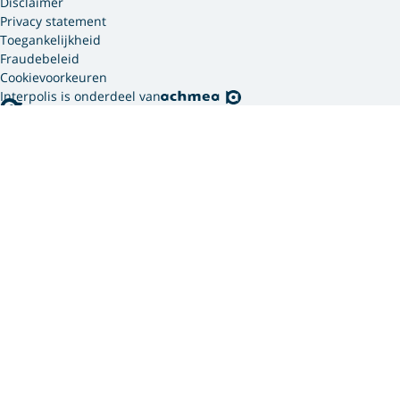
Disclaimer
Privacy statement
Toegankelijkheid
Fraudebeleid
Cookievoorkeuren
Interpolis is onderdeel van
Interpolis gebruikt
cookies.
We gebruiken cookies en soortgelijke technieken om
jouw online gedrag te analyseren en te combineren
met gegevens die we van jou hebben. Zo weten we
welke advertenties werken en kunnen we jou
persoonlijker helpen via onze website, app of sociale
media. Hiermee verwerken we jouw
persoonsgegevens. Om welke persoonsgegevens dit
gaat en hoe we deze verwerken, lees je in ons
privacy
statement
. In ons
cookie statement
vind je meer