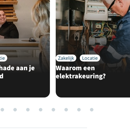
tie
Zakelijk
Locatie
hade aan je
Waarom een
nd
elektrakeuring?