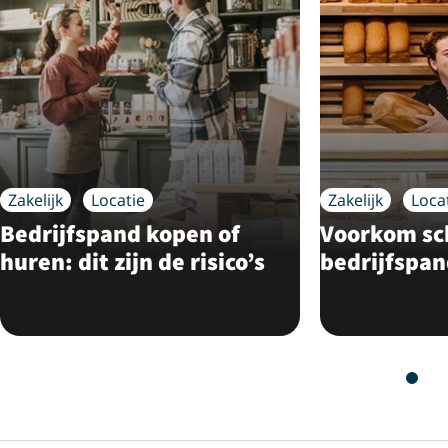
Zakelijk
Locatie
Zakelijk
Loca
Bedrijfspand kopen of
Voorkom sc
huren: dit zijn de risico’s
bedrijfspa