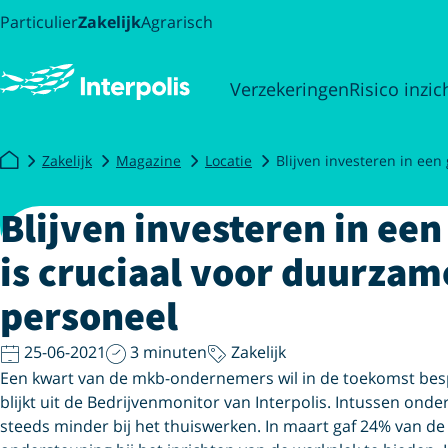
Particulier
Zakelijk
Agrarisch
Verzekeringen
Risico inzic
Zakelijk
Magazine
Locatie
Blijven investeren in ee
Blijven investeren in ee
is cruciaal voor duurzam
personeel
25-06-2021
3 minuten
Zakelijk
Een kwart van de mkb-ondernemers wil in de toekomst besp
blijkt uit de Bedrijvenmonitor van Interpolis. Intussen o
steeds minder bij het thuiswerken. In maart gaf 24% van