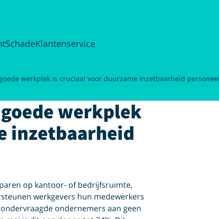
ht
Schade
Klantenservice
n goede werkplek is cruciaal voor duurzame inzetbaarheid personee
n goede werkplek
e inzetbaarheid
aren op kantoor- of bedrijfsruimte,
ndersteunen werkgevers hun medewerkers
 de ondervraagde ondernemers aan geen