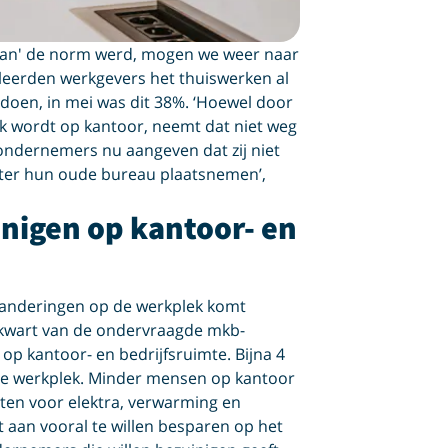
s kan' de norm werd, mogen we weer naar
leerden werkgevers het thuiswerken al
doen, in mei was dit 38%. ‘Hoewel door
k wordt op kantoor, neemt dat niet weg
b-ondernemers nu aangeven dat zij niet
ter hun oude bureau plaatsnemen’,
nigen op kantoor- en
eranderingen op de werkplek komt
 kwart van de ondervraagde mkb-
op kantoor- en bedrijfsruimte. Bijna 4
n de werkplek. Minder mensen op kantoor
sten voor elektra, verwarming en
t aan vooral te willen besparen op het