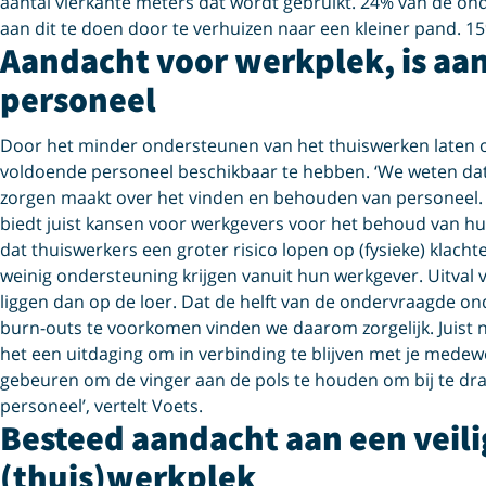
aantal vierkante meters dat wordt gebruikt. 24% van de on
aan dit te doen door te verhuizen naar een kleiner pand. 15%
Aandacht voor werkplek, is aa
personeel
Door het minder ondersteunen van het thuiswerken laten
voldoende personeel beschikbaar te hebben. ‘We weten d
zorgen maakt over het vinden en behouden van personeel.
biedt juist kansen voor werkgevers voor het behoud van hun 
dat thuiswerkers een groter risico lopen op (fysieke) klachte
weinig ondersteuning krijgen vanuit hun werkgever. Uitval
liggen dan op de loer. Dat de helft van de ondervraagde o
burn-outs te voorkomen vinden we daarom zorgelijk. Juist nu
het een uitdaging om in verbinding te blijven met je medew
gebeuren om de vinger aan de pols te houden om bij te dr
personeel’, vertelt Voets.
Besteed aandacht aan een veil
(thuis)werkplek