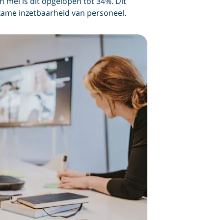
n mei is dit opgelopen tot 34%. Dit
rzame inzetbaarheid van personeel.