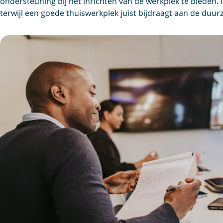
ondersteuning bij het inrichten van de werkplek te bieden. I
terwijl een goede thuiswerkplek juist bijdraagt aan de duu