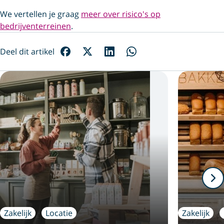
We vertellen je graag
meer over risico's op
bedrijventerreinen
.
Deel dit artikel
Zakelijk
Locatie
Zakelijk