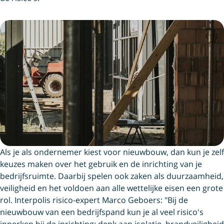
Als je als ondernemer kiest voor nieuwbouw, dan kun je zelf
keuzes maken over het gebruik en de inrichting van je
bedrijfsruimte. Daarbij spelen ook zaken als duurzaamheid,
veiligheid en het voldoen aan alle wettelijke eisen een grote
rol. Interpolis risico-expert Marco Geboers: "Bij de
nieuwbouw van een bedrijfspand kun je al veel risico's
inperken bij de inrichting; denk aan isolatie, brandveiligheid