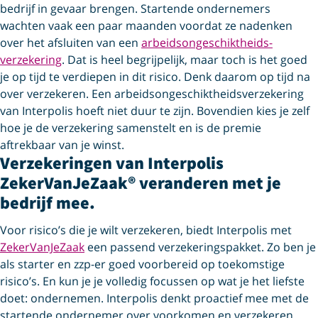
bedrijf in gevaar brengen. Startende ondernemers
wachten vaak een paar maanden voordat ze nadenken
over het afsluiten van een
arbeids­ongeschiktheids­
verzekering
. Dat is heel begrijpelijk, maar toch is het goed
je op tijd te verdiepen in dit risico. Denk daarom op tijd na
over verzekeren. Een arbeids­ongeschiktheids­verzekering
van Interpolis hoeft niet duur te zijn. Bovendien kies je zelf
hoe je de verzekering samenstelt en is de premie
aftrekbaar van je winst.
Verzekeringen van Interpolis
ZekerVanJeZaak® veranderen met je
bedrijf mee.
Voor risico’s die je wilt verzekeren, biedt Interpolis met
ZekerVanJeZaak
een passend verzekeringspakket. Zo ben je
als starter en zzp-er goed voorbereid op toekomstige
risico’s. En kun je je volledig focussen op wat je het liefste
doet: ondernemen. Interpolis denkt proactief mee met de
startende ondernemer over voorkomen en verzekeren.