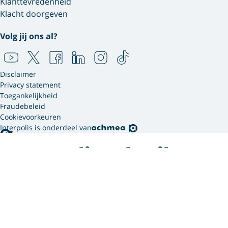
Klanttevredenheid
Klacht doorgeven
Volg jij ons al?
Disclaimer
Privacy statement
Toegankelijkheid
Fraudebeleid
Cookievoorkeuren
Interpolis is onderdeel van
Interpolis gebruikt
cookies.
We gebruiken cookies en soortgelijke technieken om
jouw online gedrag te analyseren en te combineren
met gegevens die we van jou hebben. Zo weten we