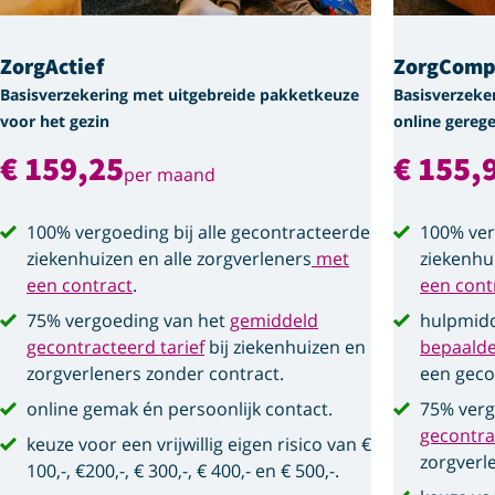
ZorgActief
ZorgComp
Basisverzekering met uitgebreide pakketkeuze
Basisverzeke
voor het gezin
online gerege
€ 159,25
€ 155,
per maand
100% vergoeding bij alle gecontracteerde
100% ver
ziekenhuizen en alle zorgverleners
met
ziekenhu
een contract
.
een cont
75% vergoeding van het
gemiddeld
hulpmidd
gecontracteerd tarief
bij ziekenhuizen en
bepaald
zorgverleners zonder contract.
een geco
online gemak én persoonlijk contact.
75% verg
gecontra
keuze voor een vrijwillig eigen risico van €
zorgverl
100,-, €200,-, € 300,-, € 400,- en € 500,-.