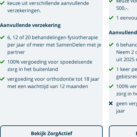
keuze voo
keuze uit verschillende aanvullende
500,-.
verzekeringen.
1 eenvou
Aanvullende verzekering
Aanvullend
6, 12 of 20 behandelingen fysiotherapie
per jaar of meer met SamenDelen met je
6 behand
partner
Neem 2 o
uit 2025
100% vergoeding voor spoedeisende
zorg in het buitenland
1 keer p
gebitsre
vergoeding voor orthodontie tot 18 jaar
met een wachttijd van 12 maanden
100% ver
zorg in h
geen ver
jaar
Bekijk ZorgActief