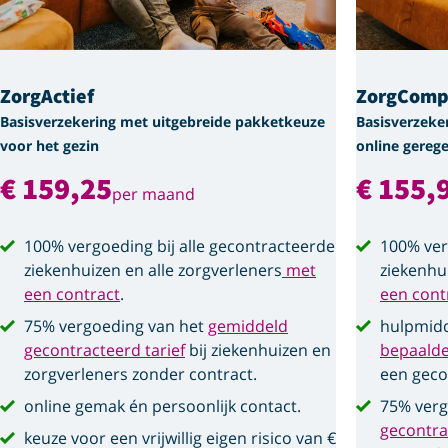
ZorgActief
ZorgComp
Basisverzekering met uitgebreide pakketkeuze
Basisverzeke
voor het gezin
online gerege
€ 159,25
€ 155,
per maand
100% vergoeding bij alle gecontracteerde
100% ver
ziekenhuizen en alle zorgverleners
met
ziekenhu
een contract
.
een cont
75% vergoeding van het
gemiddeld
hulpmidd
gecontracteerd tarief
bij ziekenhuizen en
bepaald
zorgverleners zonder contract.
een geco
online gemak én persoonlijk contact.
75% verg
gecontra
keuze voor een vrijwillig eigen risico van €