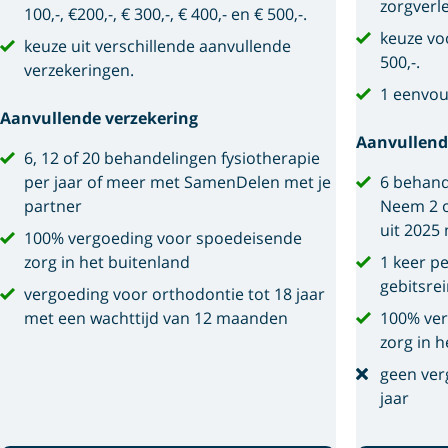
zorgverl
100,-, €200,-, € 300,-, € 400,- en € 500,-.
keuze voo
keuze uit verschillende aanvullende
500,-.
verzekeringen.
1 eenvou
Aanvullende verzekering
Aanvullend
6, 12 of 20 behandelingen fysiotherapie
per jaar of meer met SamenDelen met je
6 behand
partner
Neem 2 o
uit 2025
100% vergoeding voor spoedeisende
zorg in het buitenland
1 keer p
gebitsre
vergoeding voor orthodontie tot 18 jaar
met een wachttijd van 12 maanden
100% ver
zorg in h
geen ver
jaar