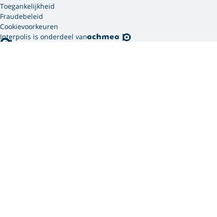
Toegankelijkheid
Fraudebeleid
Cookievoorkeuren
Interpolis is onderdeel van
Interpolis gebruikt
cookies.
We gebruiken cookies en soortgelijke technieken om
jouw online gedrag te analyseren en te combineren
met gegevens die we van jou hebben. Zo weten we
welke advertenties werken en kunnen we jou
persoonlijker helpen via onze website, app of sociale
media. Hiermee verwerken we jouw
persoonsgegevens. Om welke persoonsgegevens dit
gaat en hoe we deze verwerken, lees je in ons
privacy
statement
. In ons
cookie statement
vind je meer
informatie over hoe wij en onze
12 partners (PDF)