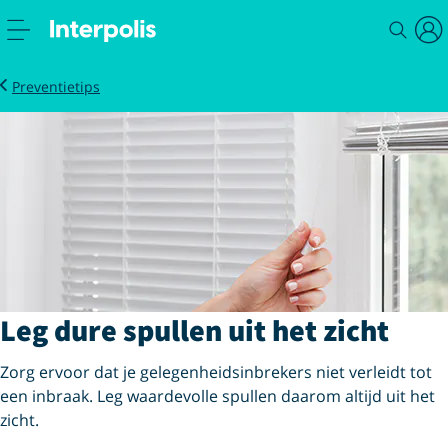
Wonen
InbraakBarometer
Leg dure spullen uit het zicht
Preventietips
Leg dure spullen uit het zicht
Zorg ervoor dat je gelegenheidsinbrekers niet verleidt tot
een inbraak. Leg waardevolle spullen daarom altijd uit het
zicht.