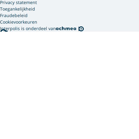
Privacy statement
Toegankelijkheid
Fraudebeleid
Cookievoorkeuren
Interpolis is onderdeel van
Interpolis gebruikt
cookies.
We gebruiken cookies en soortgelijke technieken om
jouw online gedrag te analyseren en te combineren
met gegevens die we van jou hebben. Zo weten we
welke advertenties werken en kunnen we jou
persoonlijker helpen via onze website, app of sociale
media. Hiermee verwerken we jouw
persoonsgegevens. Om welke persoonsgegevens dit
gaat en hoe we deze verwerken, lees je in ons
privacy
statement
. In ons
cookie statement
vind je meer