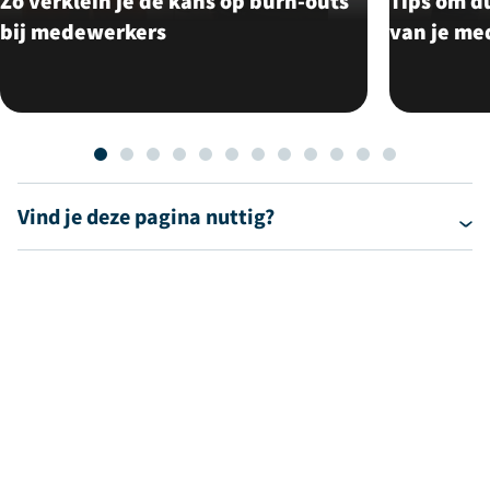
Zo verklein je de kans op burn-outs
Tips om d
bij medewerkers
van je me
Vind je deze pagina nuttig?