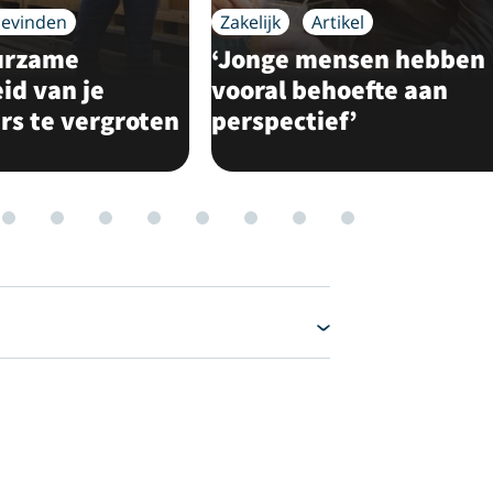
evinden
Zakelijk
Artikel
urzame
‘Jonge mensen hebben
id van je
vooral behoefte aan
s te vergroten
perspectief’