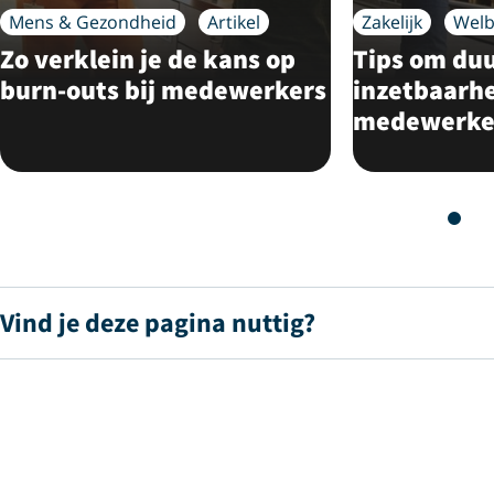
Mens & Gezondheid
Artikel
Zakelijk
Welb
Zo verklein je de kans op
Tips om du
burn-outs bij medewerkers
inzetbaarhe
medewerker
Vind je deze pagina nuttig?