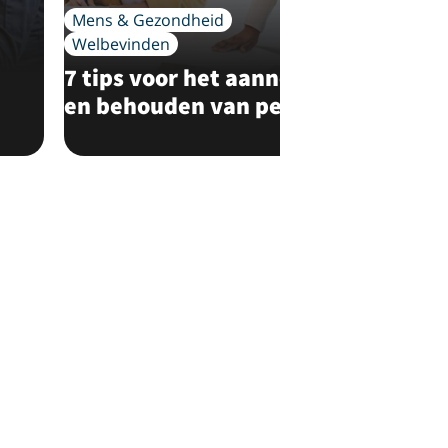
Mens & Gezondheid
Zakelijk
Welbevinden
Zo zo
7 tips voor het aannemen
inzet
en behouden van personeel
mede