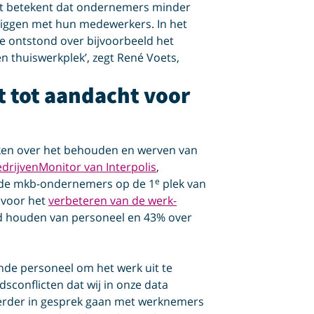
‘Dit betekent dat ondernemers minder
liggen met hun medewerkers. In het
e ontstond over bijvoorbeeld het
n thuiswerkplek’, zegt René Voets,
t tot aandacht voor
ken over het behouden en werven van
drijvenMonitor van Interpolis
,
e
n de mkb-ondernemers op de 1
plek van
 voor het
verbeteren van de werk-
nd houden van personeel en 43% over
nde personeel om het werk uit te
conflicten dat wij in onze data
 eerder in gesprek gaan met werknemers