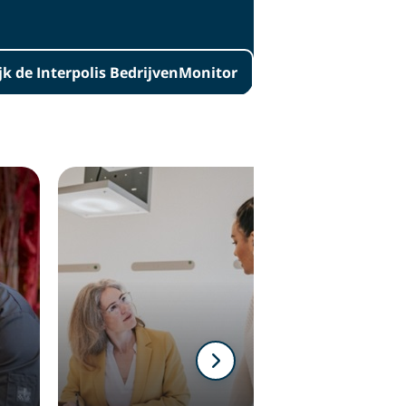
jk de Interpolis BedrijvenMonitor