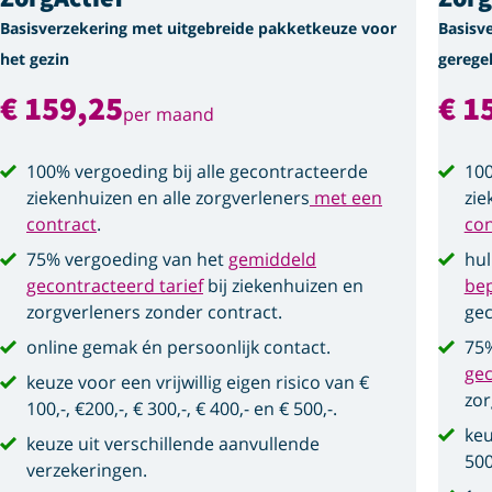
Basisverzekering met uitgebreide pakketkeuze voor
Basisv
het gezin
gerege
€ 159,25
€ 1
per maand
100% vergoeding bij alle gecontracteerde
100
ziekenhuizen en alle zorgverleners
met een
zie
contract
.
con
75% vergoeding van het
gemiddeld
hul
gecontracteerd tarief
bij ziekenhuizen en
be
zorgverleners zonder contract.
gec
online gemak én persoonlijk contact.
75%
gec
keuze voor een vrijwillig eigen risico van €
zor
100,-, €200,-, € 300,-, € 400,- en € 500,-.
keu
keuze uit verschillende aanvullende
500
verzekeringen.