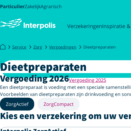
Particulier
Zakelijk
Agrarisch
Verzekeringen
Inspiratie &
Service
Zorg
Vergoedingen
Dieetpreparaten
Dieetpreparaten
Vergoeding 2026
Vergoeding 2025
Een dieetpreparaat is voeding met een speciale samenstellin
Voorbeelden van dieetpreparaten zijn drinkvoeding en sonde
ZorgActief
ZorgCompact
Kies een verzekering om uw ve