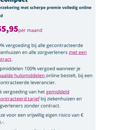
erzekering met scherpe premie volledig online
ld
55,95
per maand
% vergoeding bij alle gecontracteerde
kenhuizen en alle zorgverleners
met een
tract
.
pmiddelen 100% vergoed wanneer je
paalde hulpmiddelen
online bestelt, bij een
ontracteerde leverancier.
 vergoeding van het
gemiddeld
ontracteerd tarief
bij ziekenhuizen en
gverleners zonder contract.
ze voor een vrijwillig eigen risico van €
,-.