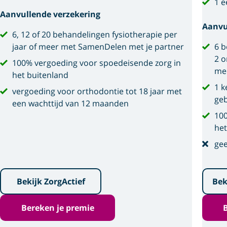
1 e
Aanvullende verzekering
Aanvu
6, 12 of 20 behandelingen fysiotherapie per
jaar of meer met SamenDelen met je partner
6 b
2 o
100% vergoeding voor spoedeisende zorg in
me
het buitenland
1 k
vergoeding voor orthodontie tot 18 jaar met
geb
een wachttijd van 12 maanden
100
het
gee
Bekijk ZorgActief
Bek
Bereken je premie