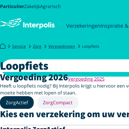
Particulier
Zakelijk
Agrarisch
Verzekeringen
Inspiratie &
Service
Zorg
Vergoedingen
Loopfiets
Loopfiets
Vergoeding 2026
Vergoeding 2025
Heeft u loopfiets nodig? Bij Interpolis krijgt u hiervoor ee
moeite hebben met lopen of staan.
ZorgActief
ZorgCompact
Kies een verzekering om uw ve