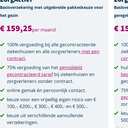
Basisverzekering met uitgebreide pakketkeuze voor
Basisv
het gezin
gerege
€ 159,25
€ 1
per maand
100% vergoeding bij alle gecontracteerde
100
ziekenhuizen en alle zorgverleners
met een
zie
contract
.
con
75% vergoeding van het
gemiddeld
hul
gecontracteerd tarief
bij ziekenhuizen en
be
zorgverleners zonder contract.
gec
online gemak én persoonlijk contact.
75%
gec
keuze voor een vrijwillig eigen risico van €
zor
100,-, €200,-, € 300,-, € 400,- en € 500,-.
keu
keuze uit verschillende aanvullende
500
verzekeringen.