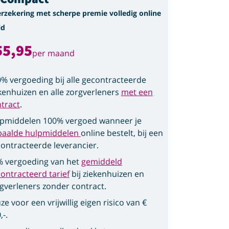
erzekering met scherpe premie volledig online
ld
55,95
per maand
% vergoeding bij alle gecontracteerde
kenhuizen en alle zorgverleners
met een
tract
.
pmiddelen 100% vergoed wanneer je
paalde hulpmiddelen
online bestelt, bij een
ontracteerde leverancier.
 vergoeding van het
gemiddeld
ontracteerd tarief
bij ziekenhuizen en
gverleners zonder contract.
ze voor een vrijwillig eigen risico van €
,-.