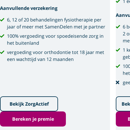
1 e
Aanvullende verzekering
Aanvu
6, 12 of 20 behandelingen fysiotherapie per
jaar of meer met SamenDelen met je partner
6 b
2 o
100% vergoeding voor spoedeisende zorg in
me
het buitenland
1 k
vergoeding voor orthodontie tot 18 jaar met
geb
een wachttijd van 12 maanden
100
het
gee
Bekijk ZorgActief
Bek
Bereken je premie