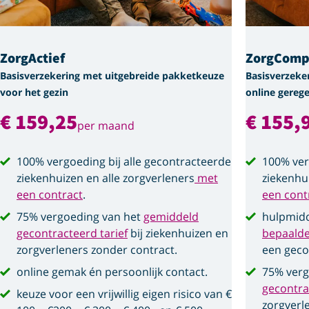
ZorgActief
ZorgComp
Basisverzekering met uitgebreide pakketkeuze
Basisverzeke
voor het gezin
online gerege
€ 159,25
€ 155,
per maand
100% vergoeding bij alle gecontracteerde
100% ver
ziekenhuizen en alle zorgverleners
met
ziekenhu
een contract
.
een cont
75% vergoeding van het
gemiddeld
hulpmidd
gecontracteerd tarief
bij ziekenhuizen en
bepaald
zorgverleners zonder contract.
een geco
online gemak én persoonlijk contact.
75% verg
gecontra
keuze voor een vrijwillig eigen risico van €
zorgverl