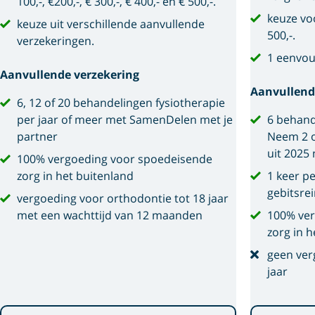
100,-, €200,-, € 300,-, € 400,- en € 500,-.
keuze voo
keuze uit verschillende aanvullende
500,-.
verzekeringen.
1 eenvou
Aanvullende verzekering
Aanvullend
6, 12 of 20 behandelingen fysiotherapie
per jaar of meer met SamenDelen met je
6 behand
partner
Neem 2 o
uit 2025
100% vergoeding voor spoedeisende
zorg in het buitenland
1 keer p
gebitsre
vergoeding voor orthodontie tot 18 jaar
met een wachttijd van 12 maanden
100% ver
zorg in h
geen ver
jaar