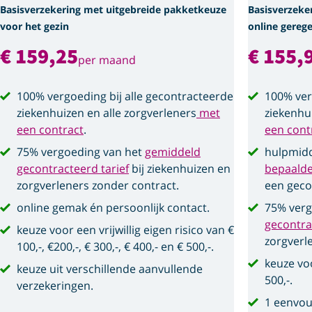
Basisverzekering met uitgebreide pakketkeuze
Basisverzeke
voor het gezin
online gerege
€ 159,25
€ 155,
per maand
100% vergoeding bij alle gecontracteerde
100% ver
ziekenhuizen en alle zorgverleners
met
ziekenhu
een contract
.
een cont
75% vergoeding van het
gemiddeld
hulpmidd
gecontracteerd tarief
bij ziekenhuizen en
bepaald
zorgverleners zonder contract.
een geco
online gemak én persoonlijk contact.
75% verg
gecontra
keuze voor een vrijwillig eigen risico van €
zorgverl
100,-, €200,-, € 300,-, € 400,- en € 500,-.
keuze voo
keuze uit verschillende aanvullende
500,-.
verzekeringen.
1 eenvou