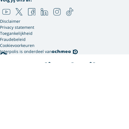
Disclaimer
Privacy statement
Toegankelijkheid
Fraudebeleid
Cookievoorkeuren
Interpolis is onderdeel van
Interpolis gebruikt
cookies.
We gebruiken cookies en soortgelijke technieken om
jouw online gedrag te analyseren en te combineren
met gegevens die we van jou hebben. Zo weten we
welke advertenties werken en kunnen we jou
persoonlijker helpen via onze website, app of sociale
media. Hiermee verwerken we jouw