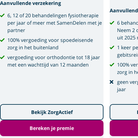
Aanvullende verzekering
Aanvullend
6, 12 of 20 behandelingen fysiotherapie
per jaar of meer met SamenDelen met je
6 behand
partner
Neem 2 o
uit 2025
100% vergoeding voor spoedeisende
zorg in het buitenland
1 keer p
gebitsre
vergoeding voor orthodontie tot 18 jaar
met een wachttijd van 12 maanden
100% ver
zorg in h
geen ver
jaar
Bekijk ZorgActief
Bereken je premie