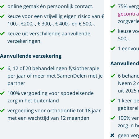
online gemak én persoonlijk contact.
75% verg
gecontra
keuze voor een vrijwillig eigen risico van €
zorgverl
100,-, €200,-, € 300,-, € 400,- en € 500,-.
keuze voo
keuze uit verschillende aanvullende
500,-.
verzekeringen.
1 eenvou
Aanvullende verzekering
Aanvullend
6, 12 of 20 behandelingen fysiotherapie
per jaar of meer met SamenDelen met je
6 behand
partner
Neem 2 o
uit 2025
100% vergoeding voor spoedeisende
zorg in het buitenland
1 keer p
gebitsre
vergoeding voor orthodontie tot 18 jaar
met een wachttijd van 12 maanden
100% ver
zorg in h
geen ver