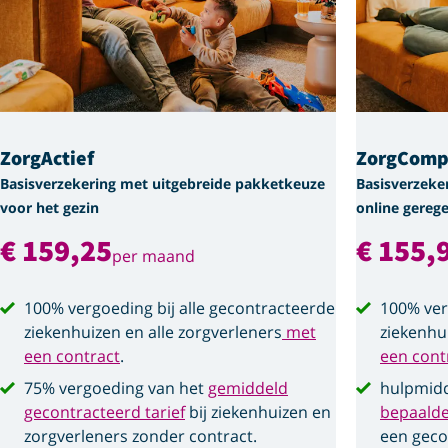
ZorgActief
ZorgComp
Basisverzekering met uitgebreide pakketkeuze
Basisverzeke
voor het gezin
online gerege
€ 159,25
€ 155,
per maand
100% vergoeding bij alle gecontracteerde
100% ver
ziekenhuizen en alle zorgverleners
met
ziekenhu
een contract
.
een cont
75% vergoeding van het
gemiddeld
hulpmidd
gecontracteerd tarief
bij ziekenhuizen en
bepaald
zorgverleners zonder contract.
een geco