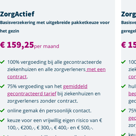
ZorgActief
Zor
Basisverzekering met uitgebreide pakketkeuze voor
Basisv
het gezin
gerege
€ 159,25
€ 1
per maand
100% vergoeding bij alle gecontracteerde
100
ziekenhuizen en alle zorgverleners
met een
zie
contract
.
con
75% vergoeding van het
gemiddeld
hul
gecontracteerd tarief
bij ziekenhuizen en
be
zorgverleners zonder contract.
gec
online gemak én persoonlijk contact.
75%
gec
keuze voor een vrijwillig eigen risico van €
zor
100,-, €200,-, € 300,-, € 400,- en € 500,-.
keu