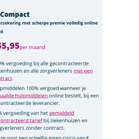
gCompact
erzekering met scherpe premie volledig online
ld
55,95
per maand
% vergoeding bij alle gecontracteerde
kenhuizen en alle zorgverleners
met een
tract
.
pmiddelen 100% vergoed wanneer je
paalde hulpmiddelen
online bestelt, bij een
ontracteerde leverancier.
 vergoeding van het
gemiddeld
ontracteerd tarief
bij ziekenhuizen en
gverleners zonder contract.
ze voor een vrijwillig eigen risico van €