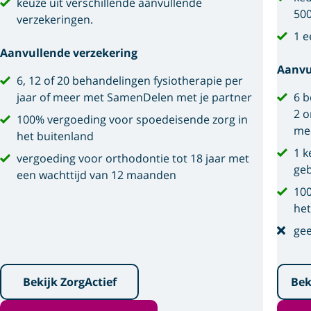
keuze uit verschillende aanvullende
500
verzekeringen.
1 e
Aanvullende verzekering
Aanvu
6, 12 of 20 behandelingen fysiotherapie per
jaar of meer met SamenDelen met je partner
6 b
2 o
100% vergoeding voor spoedeisende zorg in
me
het buitenland
1 k
vergoeding voor orthodontie tot 18 jaar met
geb
een wachttijd van 12 maanden
100
het
gee
Bekijk ZorgActief
Bek