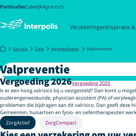
Particulier
Zakelijk
Agrarisch
Verzekeringen
Inspiratie &
Service
Zorg
Vergoedingen
Valpreventie
Valpreventie
Vergoeding 2026
Vergoeding 2025
Is er een hoog valrisico bij u vastgesteld? Dan komt u moge
ouderengeneeskunde, physician assistent (PA) of verpleegkun
problemen die bijdragen aan dit valrisico. Dan geeft deze hi
Gemeenten, huisartsen en fysio- en oefentherapeuten werk
ZorgActief
ZorgCompact
Kies een verzekering om uw ve